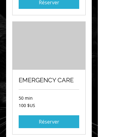
Réserver
EMERGENCY CARE
50 min
100
100 $US
dollars
des
États-
Unis
Réserver