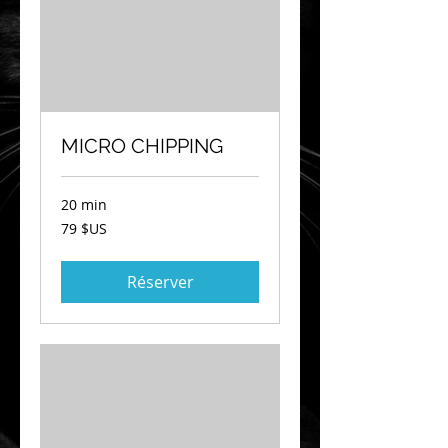
MICRO CHIPPING
20 min
79
79 $US
dollars
des
États-
Unis
Réserver