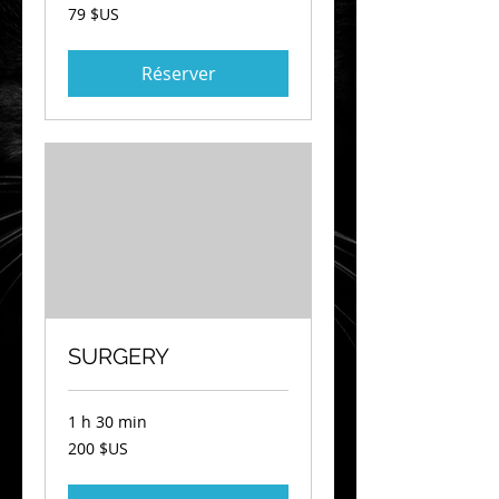
79
79 $US
dollars
des
États-
Unis
Réserver
SURGERY
1 h 30 min
200
200 $US
dollars
des
États-
Unis