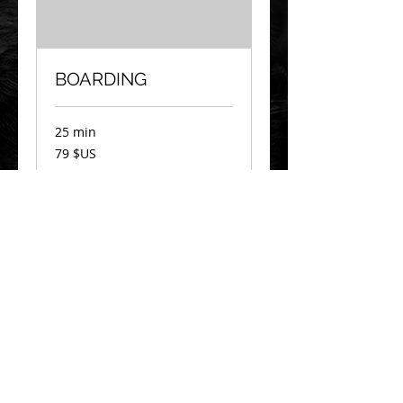
BOARDING
25 min
79
79 $US
dollars
des
États-
Unis
Réserver